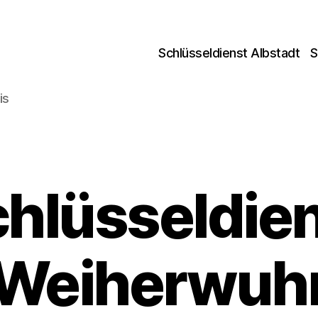
Schlüsseldienst Albstadt
S
is
hlüsseldie
Weiherwuh